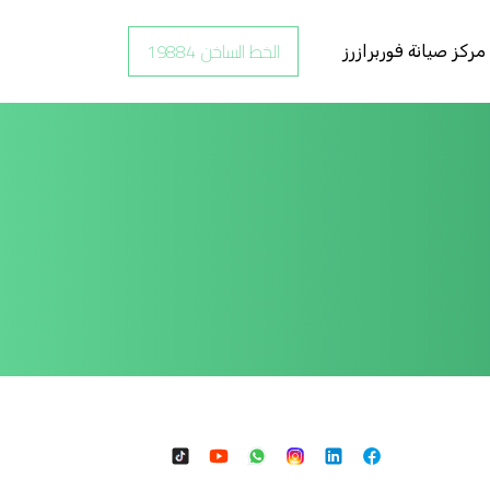
الخط الساخن 19884
مركز صيانة فوربرازرز