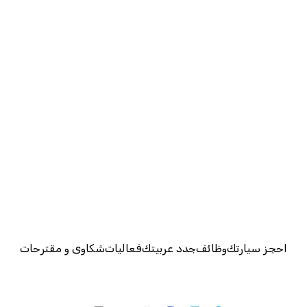
احجز سيارتك
وظائف
جدد عربيتك
فعاليات
شكاوى و مقترحات