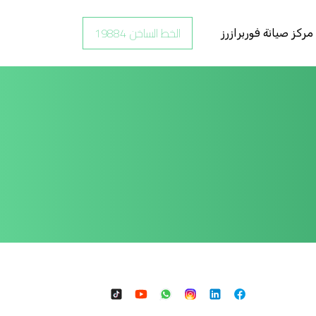
الخط الساخن 19884
مركز صيانة فوربرازرز