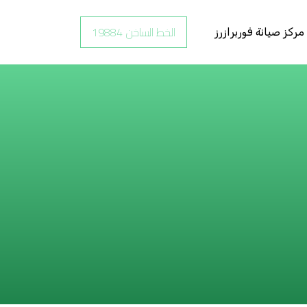
الخط الساخن 19884
مركز صيانة فوربرازرز