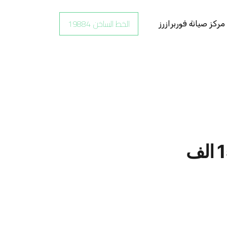
الخط الساخن 19884
مركز صيانة فوربرازرز