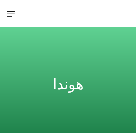
هوندا