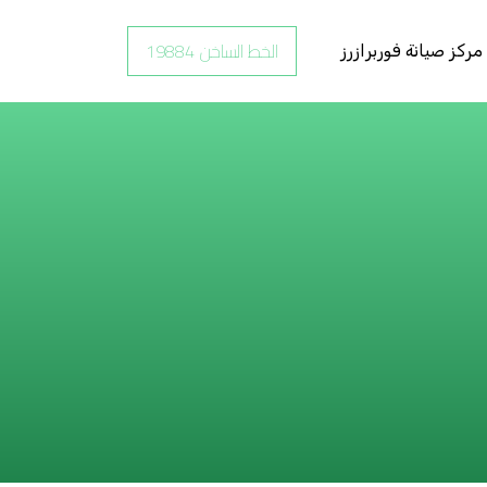
الخط الساخن 19884
مركز صيانة فوربرازرز