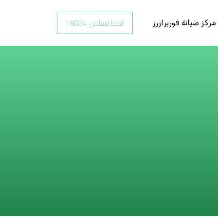
الخط الساخن 19884
مركز صيانة فوربرازرز